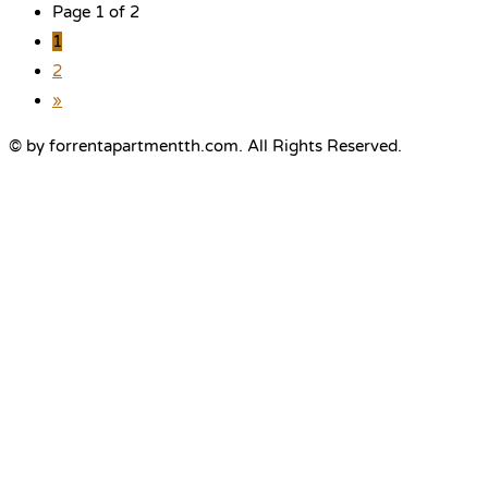
Page 1 of 2
1
2
»
© by forrentapartmentth.com. All Rights Reserved.