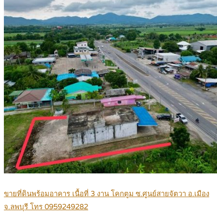
ขายที่ดินพร้อมอาคาร เนื้อที่ 3 งาน โคกตูม ซ.ศูนย์สายจัตวา อ.เมือง
จ.ลพบุรี โทร 0959249282