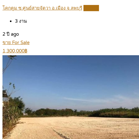
โคกตูม ซ.ศูนย์สายจัตวา อ.เมือง จ.ลพบุรี
Details
3
งาน
2 ปี ago
ขาย For Sale
1,300,000฿