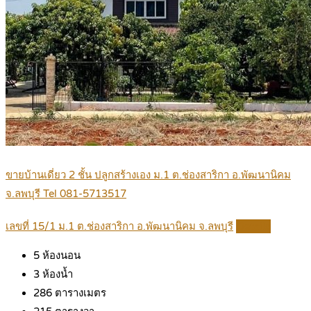
ขายบ้านเดี่ยว 2 ชั้น ปลูกสร้างเอง ม.1 ต.ช่องสาริกา อ.พัฒนานิคม
จ.ลพบุรี Tel 081-5713517
เลขที่ 15/1 ม.1 ต.ช่องสาริกา อ.พัฒนานิคม จ.ลพบุรี
Details
5
ห้องนอน
3
ห้องน้ำ
286
ตารางเมตร