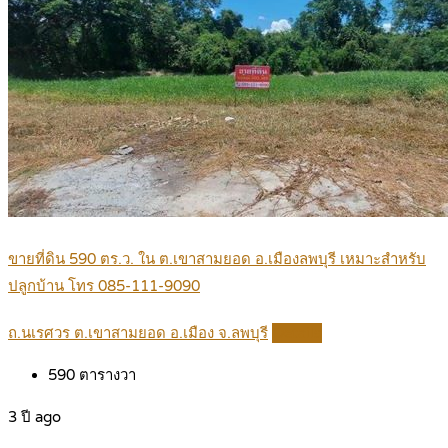
ขายที่ดิน 590 ตร.ว. ใน ต.เขาสามยอด อ.เมืองลพบุรี เหมาะสำหรับ
ปลูกบ้าน โทร 085-111-9090
ถ.นเรศวร ต.เขาสามยอด อ.เมือง จ.ลพบุรี
Details
590
ตารางวา
3 ปี ago