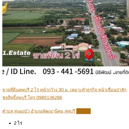
ขายที่ดินลพบุรี 2 ไร่ หน้ากว้าง 30 ม. เหมาะทำธุรกิจ หน้าเขื่อนป่าสัก
ชลสิทธิ์ลพบุรี โทร 0985136286
ตำบล หนองบัว อำเภอพัฒนานิคม ลพบุรี
Details
2
ไร่