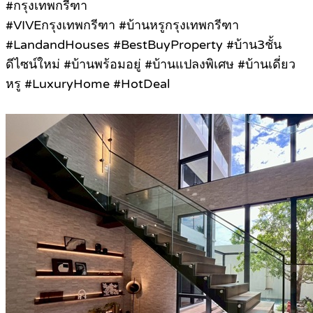
#กรุงเทพกรีฑา
#VIVEกรุงเทพกรีฑา #บ้านหรูกรุงเทพกรีฑา
#LandandHouses #BestBuyProperty #บ้าน3ชั้น
ดีไซน์ใหม่ #บ้านพร้อมอยู่ #บ้านแปลงพิเศษ #บ้านเดี่ยว
หรู #LuxuryHome #HotDeal