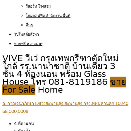
รีสอร์ท โรงแรม
โฮมออฟฟิต สำนักงาน พื้นที่
อื่นๆ
รับโพสต์อสังหา
หวยฟรี หวยแม่นๆ
VIVE วีเว่ กรุงเทพกรีฑาตัดใหม่
ใกล้ รร.นานาชาติ บ้านเดี่ยว 3
ชั้น 4 ห้องนอน พร้อม Glass
House โทร 081-8119186
ขาย
For Sale
Home
ถ. กาญจนาภิเษก แขวงสะพานสูง สะพานสูง กรุงเทพมหานคร 10240
68,000,000฿
4
ห้องนอน