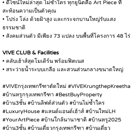
• ดีไซน์ใหม่ล่าสุด ไม่ซ้ำใคร ทุกยูนิตคือ Art Piece ที่
สะท้อนความเป็นตัวคุณ
• โปร่ง โล่ง ด้วยฝ้าสูง และกระจกบานใหญ่รับแสง
ธรรมชาติ
• สังคมส่วนตัว มีเพียง 73 แปลง บนพื้นที่โครงการ 48 ไร่
VIVE CLUB & Facilities
• คลับเฮ้าส์สุดโมเดิร์น พร้อมฟิตเนส
• สระว่ายน้ำระบบเกลือ และสวนส่วนกลางขนาดใหญ่
#VIVEกรุงเทพกรีฑาตัดใหม่ #VIVEKrungthepKreetha
#บ้านหรูกรุงเทพกรีฑา #BestBuyProperty
#บ้าน3ชั้น #บ้านลิฟต์ส่วนตัว #บ้านไม่ซ้ำใคร
#LuxuryHouse #แลนด์แอนด์เฮ้าส์ #บ้านใหม่LH
#YourArtPiece #บ้านใกล้นานาชาติ #บ้านหรู2025
#บ้าน3ชั้น #บ้านเดี่ยวกรุงเทพกรีฑา #บ้านเดี่ยว