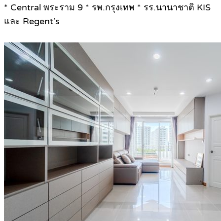
* Central พระราม 9 * รพ.กรุงเทพ * รร.นานาชาติ KIS
และ Regent’s