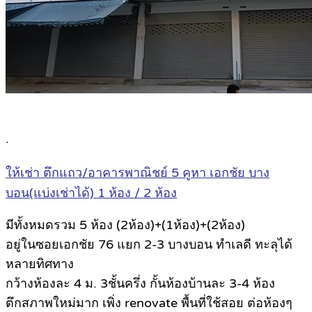
.
ให้เช่า ตึกแถว/อาคารพาณิชย์ 5 คูหา เอกชัย บาง
บอน(แบ่งเช่าได้) 1 ห้อง / 2 ห้อง
มีทั้งหมดรวม 5 ห้อง (2ห้อง)+(1ห้อง)+(2ห้อง)
อยู่ในซอยเอกชัย 76 แยก 2-3 บางบอน ทำเลดี ทะลุได้
หลายทิศทาง
กว้างห้องละ 4 ม. 3ชั้นครึ่ง กั้นห้องบ้านละ 3-4 ห้อง
ตึกสภาพใหม่มาก เพิ่ง renovate พื้นที่ใช้สอย ต่อห้องๆ