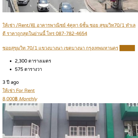
ให้เช่า /Rent/租 อาคารพาณิชย์ 4คูหา 6ชั้น ซอย สุขุมวิท70/1 ทำเล
ดี ราคาถูกสุดในย่านนี้ โทร 087-782-4654
ซอยสุขุมวิท 70/1 แขวงบางนา เขตบางนา กรุงเทพมหานคร
Details
2,300
ตารางเมตร
575
ตารางวา
3 ปี ago
ให้เช่า For Rent
8,000฿
Monthly