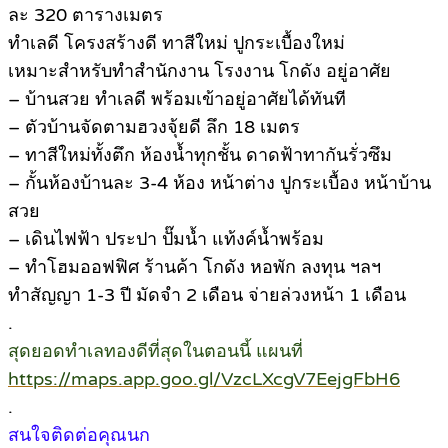
ละ 320 ตารางเมตร
ทำเลดี โครงสร้างดี ทาสีใหม่ ปูกระเบื้องใหม่
เหมาะสำหรับทำสำนักงาน โรงงาน โกดัง อยู่อาศัย
– บ้านสวย ทำเลดี พร้อมเข้าอยู่อาศัยได้ทันที
– ตัวบ้านจัดตามฮวงจุ้ยดี ลึก 18 เมตร
– ทาสีใหม่ทั้งตึก ห้องน้ำทุกชั้น ดาดฟ้าทากันรั่วซึม
– กั้นห้องบ้านละ 3-4 ห้อง หน้าต่าง ปูกระเบื้อง หน้าบ้าน
สวย
– เดินไฟฟ้า ประปา ปั๊มน้ำ แท้งค์น้ำพร้อม
– ทำโฮมออฟฟิศ ร้านค้า โกดัง หอพัก ลงทุน ฯลฯ
ทำสัญญา 1-3 ปี มัดจำ 2 เดือน จ่ายล่วงหน้า 1 เดือน
.
สุดยอดทำเลทองดีที่สุดในตอนนี้ แผนที่
https://maps.app.goo.gl/VzcLXcgV7EejgFbH6
.
สนใจติดต่อคุณนก