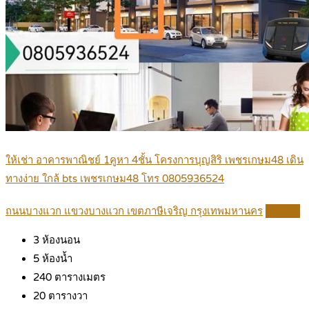
ให้เช่า อาคารพาณิชย์ 1คูหา 4ชั้น โครงการบุญสิริ เพชรเกษม48 เดิน
ทางง่าย ใกล้ bts เพชรเกษม48 โทร 0805936524
ถนนบางแวก แขวงบางแวก เขตภาษีเจริญ กรุงเทพมหานคร
Details
3
ห้องนอน
5
ห้องน้ำ
240
ตารางเมตร
20
ตารางวา