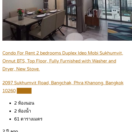
Condo For Rent 2 bedrooms Duplex Ideo Mobi Sukhumvit,
Onnut BTS, Top Floor, Fully Furnished with Washer and
Dryer, New Stove.
2097 Sukhumvit Road, Bangchak, Phra Khanong, Bangkok
10260
Details
2
ห้องนอน
2
ห้องน้ำ
61
ตารางเมตร
2 ปี ago