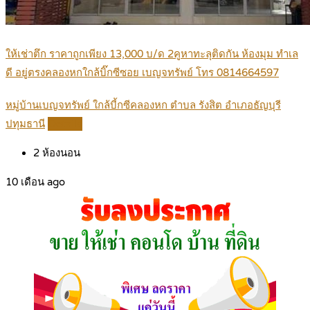
ให้เช่าตึก ราคาถูกเพียง 13,000 บ/ด 2คูหาทะลุติดกัน ห้องมุม ทำเล
ดี อยู่ตรงคลองหกใกล้บิ๊กซีซอย เบญจทรัพย์ โทร 0814664597
หมู่บ้านเบญจทรัพย์ ใกล้บี้กซีคลองหก ตำบล รังสิต อำเภอธัญบุรี
ปทุมธานี
Details
2
ห้องนอน
10 เดือน ago