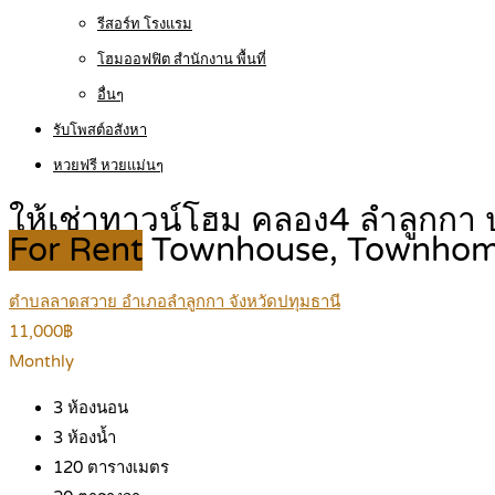
รีสอร์ท โรงแรม
โฮมออฟฟิต สำนักงาน พื้นที่
อื่นๆ
รับโพสต์อสังหา
หวยฟรี หวยแม่นๆ
ให้เช่าทาวน์โฮม คลอง4 ลำลูกกา
For Rent
Townhouse, Townho
ตำบลลาดสวาย อำเภอลำลูกกา จังหวัดปทุมธานี
11,000฿
Monthly
3
ห้องนอน
3
ห้องน้ำ
120
ตารางเมตร