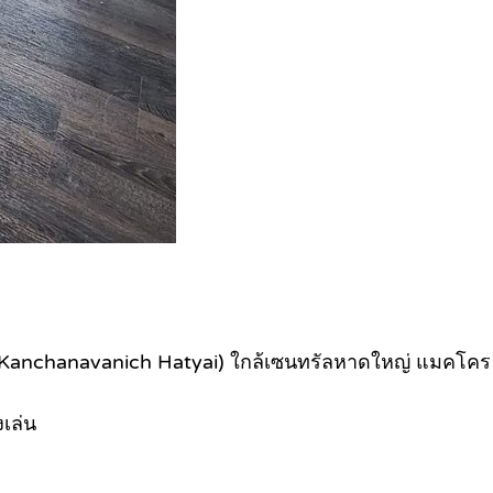
nchanavanich Hatyai) ใกล้เซนทรัลหาดใหญ่ แมคโคร ม.อ.
งเล่น