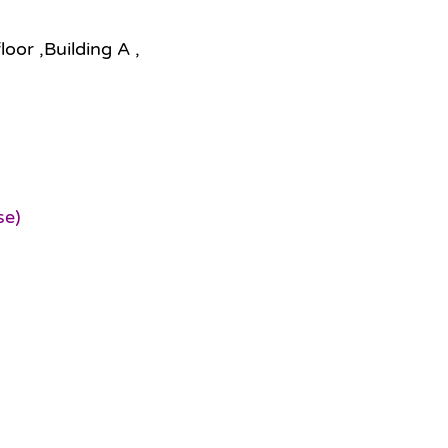
or ,Building A ,
se)