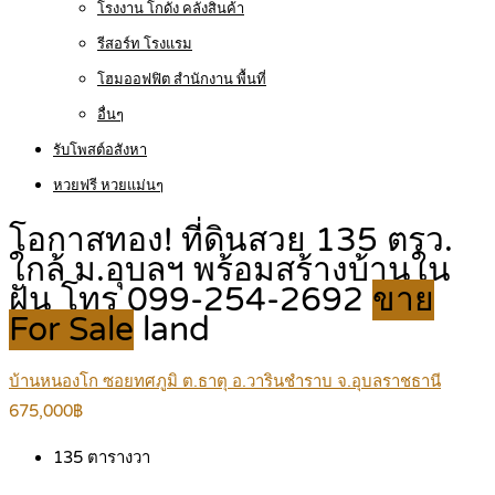
โรงงาน โกดัง คลังสินค้า
รีสอร์ท โรงแรม
โฮมออฟฟิต สำนักงาน พื้นที่
อื่นๆ
รับโพสต์อสังหา
หวยฟรี หวยแม่นๆ
โอกาสทอง! ที่ดินสวย 135 ตรว.
ใกล้ ม.อุบลฯ พร้อมสร้างบ้านใน
ฝัน โทร 099-254-2692
ขาย
For Sale
land
บ้านหนองโก ซอยทศภูมิ ต.ธาตุ อ.วารินชำราบ จ.อุบลราชธานี
675,000฿
135
ตารางวา