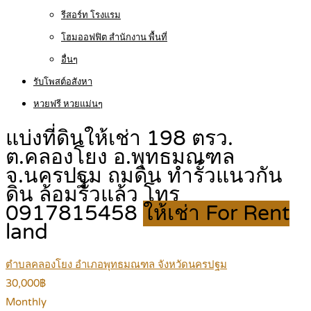
รีสอร์ท โรงแรม
โฮมออฟฟิต สำนักงาน พื้นที่
อื่นๆ
รับโพสต์อสังหา
หวยฟรี หวยแม่นๆ
แบ่งที่ดินให้เช่า 198 ตรว.
ต.คลองโยง อ.พุทธมณฑล
จ.นครปฐม ถมดิน ทำรั้วแนวกัน
ดิน ล้อมรั้วแล้ว โทร
0917815458
ให้เช่า For Rent
land
ตำบลคลองโยง อำเภอพุทธมณฑล จังหวัดนครปฐม
30,000฿
Monthly