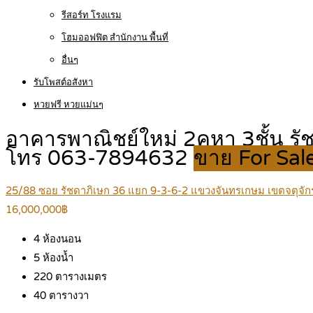
รีสอร์ท โรงแรม
โฮมออฟฟิต สำนักงาน พื้นที่
อื่นๆ
รับโพสต์อสังหา
หวยฟรี หวยแม่นๆ
อาคารพาณิชย์ใหม่ 2คูหา 3ชั้น ร
โทร 063-7894632
ขาย For Sal
25/88 ซอย รัชดาภิเษก 36 แยก 9-3-6-2 แขวงจันทรเกษม เขตจตุจั
16,000,000฿
4
ห้องนอน
5
ห้องน้ำ
220
ตารางเมตร
40
ตารางวา