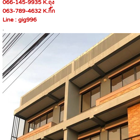
066-145-9935 K.ถุง
063-789-4632 K.กิ๊ก
Line : gig996
.