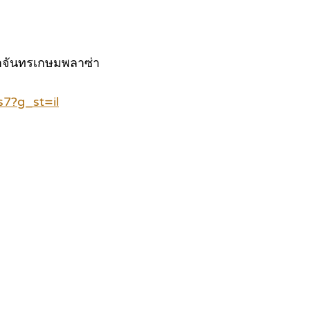
าขาจันทรเกษมพลาซ่า
7?g_st=il