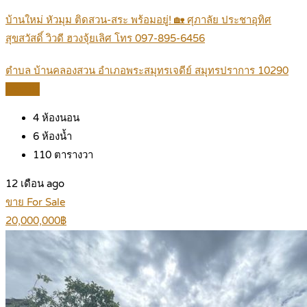
บ้านใหม่ หัวมุม ติดสวน-สระ พร้อมอยู่! 🏡 ศุภาลัย ประชาอุทิศ
สุขสวัสดิ์ วิวดี ฮวงจุ้ยเลิศ โทร 097-895-6456
ตำบล บ้านคลองสวน อำเภอพระสมุทรเจดีย์ สมุทรปราการ 10290
Details
4
ห้องนอน
6
ห้องน้ำ
110
ตารางวา
12 เดือน ago
ขาย For Sale
20,000,000฿