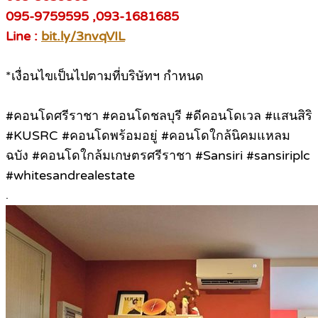
095-9759595 ,093-1681685
Line :
bit.ly/3nvqVIL
*เงื่อนไขเป็นไปตามที่บริษัทฯ กำหนด
#คอนโดศรีราชา #คอนโดชลบุรี #ดีคอนโดเวล #แสนสิริ
#KUSRC #คอนโดพร้อมอยู่ #คอนโดใกล้นิคมแหลม
ฉบัง #คอนโดใกล้มเกษตรศรีราชา #Sansiri #sansiriplc
#whitesandrealestate
.