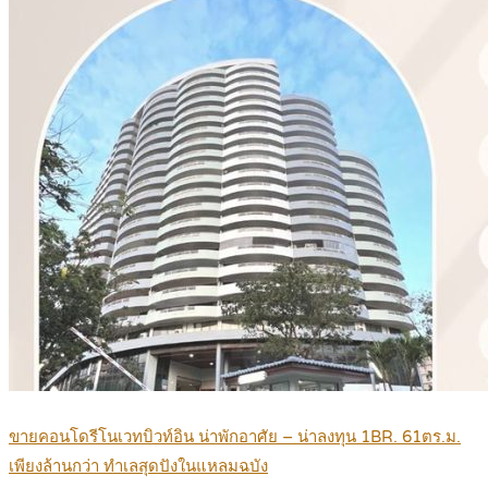
ขายคอนโดรีโนเวทบิวท์อิน น่าพักอาศัย – น่าลงทุน 1BR. 61ตร.ม.
เพียงล้านกว่า ทำเลสุดปังในแหลมฉบัง