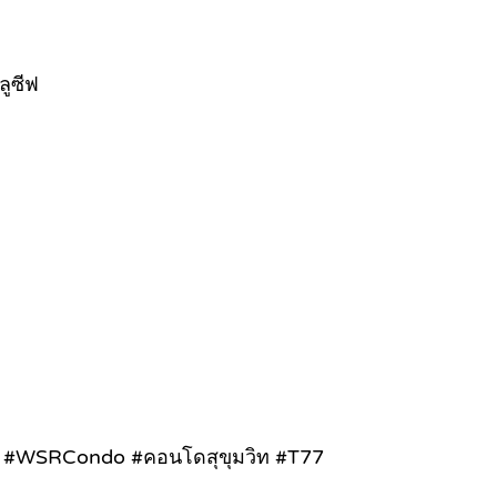
ลูซีฟ
ด้ #WSRCondo #คอนโดสุขุมวิท #T77