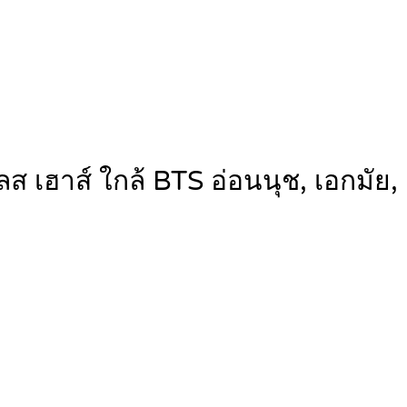
ส เฮาส์ ใกล้ BTS อ่อนนุช, เอกมัย,