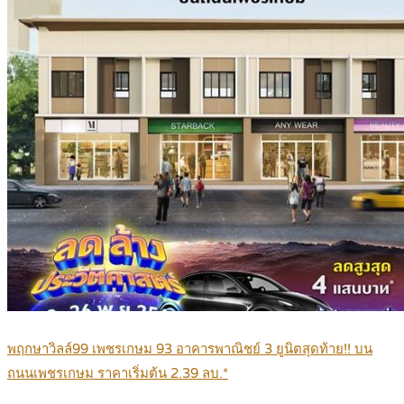
พฤกษาวิลล์99 เพชรเกษม 93 อาคารพาณิชย์ 3 ยูนิตสุดท้าย!! บน
ถนนเพชรเกษม ราคาเริ่มต้น 2.39 ลบ.*