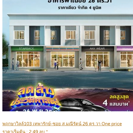
พฤกษาวิลล์103 เทพารักษ์-ซอย ส.มณีรัตน์ 26 ตร.วา One price
ราคาเริ่มต้น : 2.49 ลบ.*