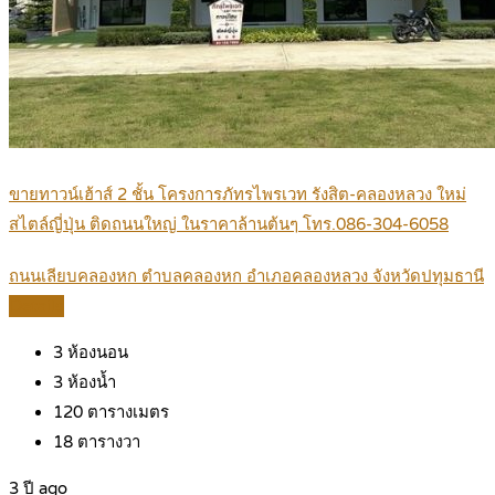
ขายทาวน์เฮ้าส์ 2 ชั้น โครงการภัทรไพรเวท รังสิต-คลองหลวง ใหม่
สไตล์ญี่ปุ่น ติดถนนใหญ่ ในราคาล้านต้นๆ โทร.086-304-6058
ถนนเลียบคลองหก ตำบลคลองหก อำเภอคลองหลวง จังหวัดปทุมธานี
Details
3
ห้องนอน
3
ห้องน้ำ
120
ตารางเมตร
18
ตารางวา
3 ปี ago