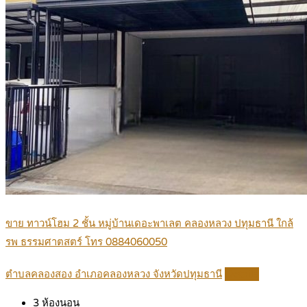
ขาย ทาวน์โฮม 2 ชั้น หมู่บ้านเดอะพาเลต คลองหลวง ปทุมธานี ใกล้
รพ ธรรมศาตสตร์ โทร 0884060050
ตำบลคลองสอง อำเภอคลองหลวง จังหวัดปทุมธานี
Details
3
ห้องนอน