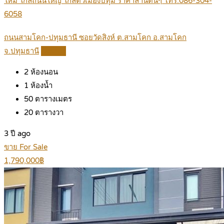
ใหม่ ใกล้ถนนใหญ่ ใกลัตัวเมืองปทุม ราคาล้านต้นๆ โทร.086-304-
6058
ถนนสามโคก-ปทุมธานี ซอยวัดสิงห์ ต.สามโคก อ.สามโคก
จ.ปทุมธานี
Details
2
ห้องนอน
1
ห้องน้ำ
50
ตารางเมตร
20
ตารางวา
3 ปี ago
ขาย For Sale
1,790,000฿