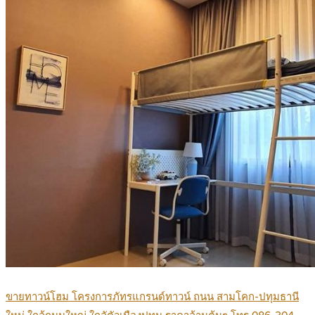
ขายทาวน์โฮม โครงการภัทรแกรนด์ทาวน์ ถนน สามโคก-ปทุมธานี