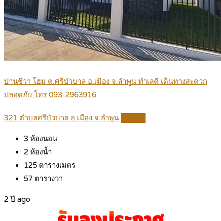
ปานชีวา โฮม ต.ศรีบัวบาล อ.เมือง จ.ลำพูน ทำเลดี เดินทางสะดวก
ปลอดภัย โทร 093-2963916
321 ตำบลศรีบัวบาล อ.เมือง จ.ลำพูน
Details
3
ห้องนอน
2
ห้องน้ำ
125
ตารางเมตร
57
ตารางวา
2 ปี ago