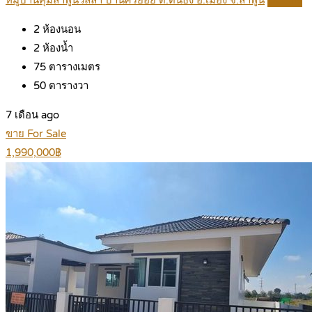
หมู่บ้านคุ้มลำพูนวิลล่า บ้านศรีย้อย ต.ต้นธง อ.เมือง จ.ลำพูน
Details
2
ห้องนอน
2
ห้องน้ำ
75
ตารางเมตร
50
ตารางวา
7 เดือน ago
ขาย For Sale
1,990,000฿