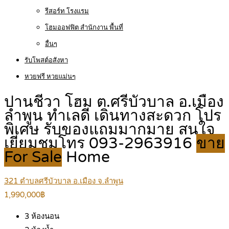
รีสอร์ท โรงแรม
โฮมออฟฟิต สำนักงาน พื้นที่
อื่นๆ
รับโพสต์อสังหา
หวยฟรี หวยแม่นๆ
ปานชีวา โฮม ต.ศรีบัวบาล อ.เมือง
ลำพูน ทำเลดี เดินทางสะดวก โปร
พิเศษ รับของแถมมากมาย สนใจ
เยี่ยมชมโทร 093-2963916
ขาย
For Sale
Home
321 ตำบลศรีบัวบาล อ.เมือง จ.ลำพูน
1,990,000฿
3
ห้องนอน