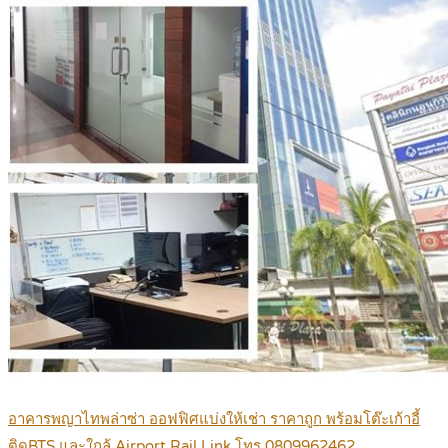
อาคารพญาไทพล่าซ่า ออฟฟิศแบ่งให้เช่า ราคาถูก พร้อมโต๊ะเก้าอี้
ติดBTS และใกล้ Airport Rail Link โทร 0809962462