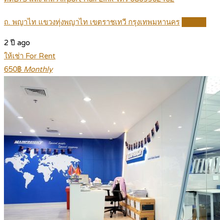
ถ. พญาไท แขวงทุ่งพญาไท เขตราชเทวี กรุงเทพมหานคร
Details
2 ปี ago
ให้เช่า For Rent
650฿
Monthly