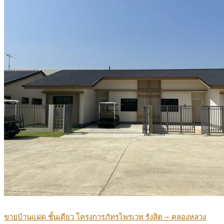
ขายบ้านแฝด ชั้นเดียว โครงการภัทรไพรเวท รังสิต – คลองหลวง