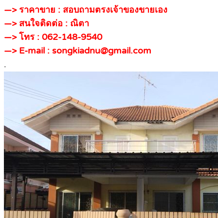
—> ราคาขาย : สอบถามตรงเจ้าของขายเอง
—> สนใจติดต่อ : ณิตา
—> โทร : 062-148-9540
—> E-mail : songkiadnu@gmail.com
.