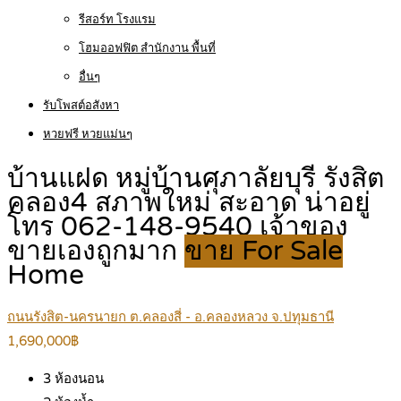
รีสอร์ท โรงแรม
โฮมออฟฟิต สำนักงาน พื้นที่
อื่นๆ
รับโพสต์อสังหา
หวยฟรี หวยแม่นๆ
บ้านแฝด หมู่บ้านศุภาลัยบุรี รังสิต
คลอง4 สภาพใหม่ สะอาด น่าอยู่
โทร 062-148-9540 เจ้าของ
ขายเองถูกมาก
ขาย For Sale
Home
ถนนรังสิต-นครนายก ต.คลองสี่ - อ.คลองหลวง จ.ปทุมธานี
1,690,000฿
3
ห้องนอน