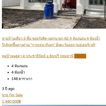
ขายบ้านเดี่ยว 2 ชั้น ซอยรังสิต-นครนายก 62 4 ห้องนอน 4 ห้องน้ำ
ใกล้จุดขึ้นทางด่วน “กาญจนาภิเษก” ฝั่งตะวันออก (มอเตอร์เวย์)
หมู่บ้านนฐดา ต.ประชาธิปัตย์ อ.ธัญบุรี ปทุมธานี
Details
4
ห้องนอน
4
ห้องน้ำ
148
ตารางวา
3 ปี ago
ขาย For Sale
1,440,000฿