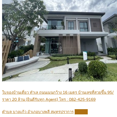
ใบจองบ้านเดี่ยว ทำเล ถนนเมนกว้าง 16 เมตร บ้านเลขที่สวยขึ้น 95/
ราคา 20 ล้าน (ยินดีรับทุก Agent) โทร : 082-425-9169
ตำบล บางแก้ว อำเภอบางพลี สมุทรปราการ
Details