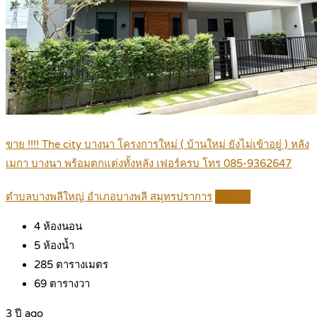
ขาย !!!! The city บางนา โครงการใหม่ ( บ้านใหม่ ยังไม่เข้าอยู่ ) หลัง
เมกา บางนา พร้อมตกแต่งทั้งหลัง เฟอร์ครบ โทร 085-9362647
ตำบลบางพลีใหญ่ อำเภอบางพลี สมุทรปราการ
Details
4
ห้องนอน
5
ห้องน้ำ
285
ตารางเมตร
69
ตารางวา
3 ปี ago