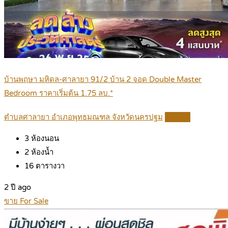
บ้านพฤษา มหิดล-ศาลายา 91/2 บ้าน 2 จอด Double Master
Bedroom ราคาเริ่มต้น 1.75 ลบ.*
ตำบลศาลายา อำเภอพุทธมณฑล จังหวัดนครปฐม
Details
3
ห้องนอน
2
ห้องน้ำ
16
ตารางวา
2 ปี ago
ขาย For Sale