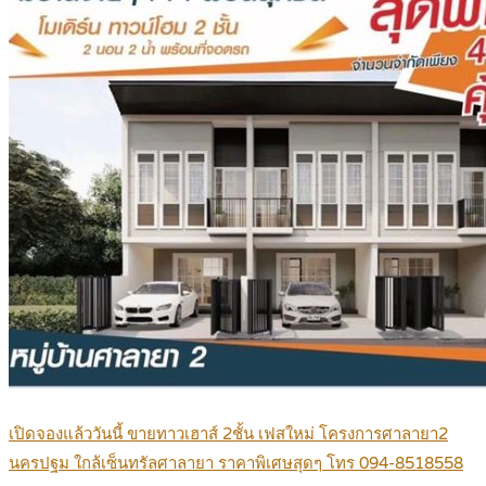
เปิดจองแล้ววันนี้ ขายทาวเฮาส์ 2ชั้น เฟสใหม่ โครงการศาลายา2
นครปฐม ใกล้เซ็นทรัลศาลายา ราคาพิเศษสุดๆ โทร 094-8518558