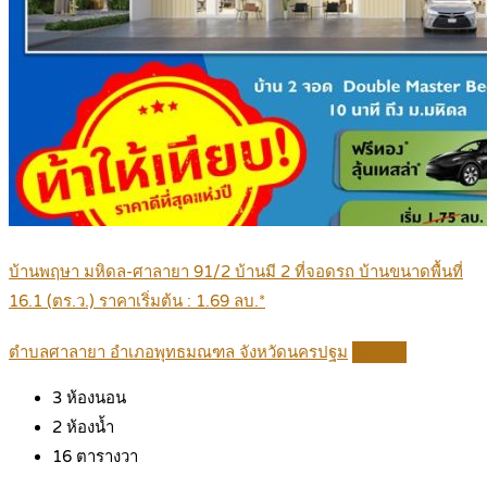
บ้านพฤษา มหิดล-ศาลายา 91/2 บ้านมี 2 ที่จอดรถ บ้านขนาดพื้นที่
16.1 (ตร.ว.) ราคาเริ่มต้น : 1.69 ลบ.*
ตำบลศาลายา อำเภอพุทธมณฑล จังหวัดนครปฐม
Details
3
ห้องนอน
2
ห้องน้ำ
16
ตารางวา