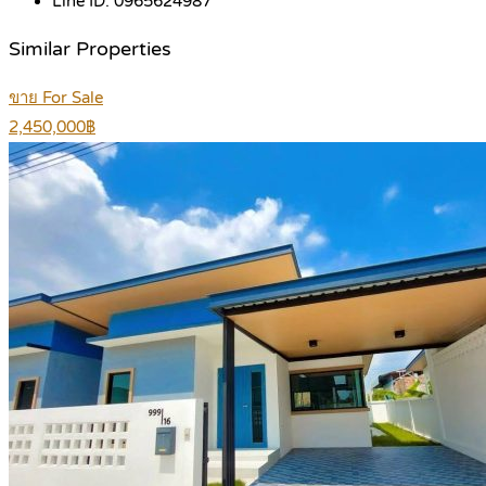
Line ID:
0965624987
Similar Properties
ขาย For Sale
2,450,000฿