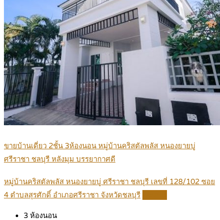
ขายบ้านเดี่ยว 2ชั้น 3ห้องนอน หมู่บ้านคริสตัลพลัส หนองยายบู่
ศรีราชา ชลบุรี หลังมุม บรรยากาศดี
หมู่บ้านคริสตัลพลัส หนองยายบู่ ศรีราชา ชลบุรี เลขที่ 128/102 ซอย
4 ตำบลสุรศักดิ์ อำเภอศรีราชา จังหวัดชลบุรี
Details
3
ห้องนอน