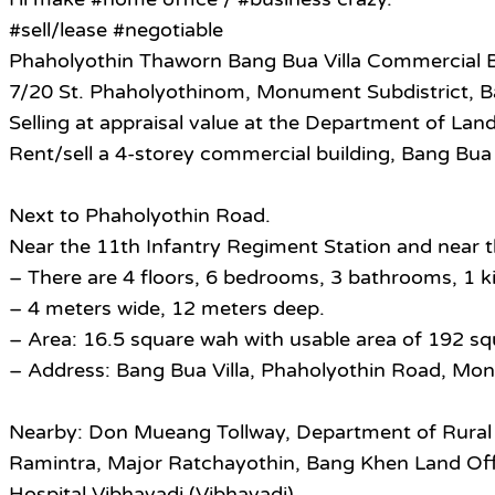
#sell/lease #negotiable
Phaholyothin Thaworn Bang Bua Villa Commercial B
7/20 St. Phaholyothinom, Monument Subdistrict, B
Selling at appraisal value at the Department of Land
Rent/sell a 4-storey commercial building, Bang Bua 
Next to Phaholyothin Road.
Near the 11th Infantry Regiment Station and near 
– There are 4 floors, 6 bedrooms, 3 bathrooms, 1 ki
– 4 meters wide, 12 meters deep.
– Area: 16.5 square wah with usable area of 192 s
– Address: Bang Bua Villa, Phaholyothin Road, Mo
Nearby: Don Mueang Tollway, Department of Rural 
Ramintra, Major Ratchayothin, Bang Khen Land Offic
Hospital Vibhavadi (Vibhavadi)