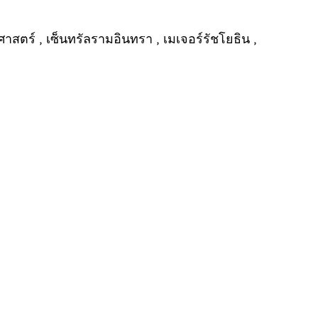
าสตร์ , เซ็นทรัลรามอินทรา , เมเจอร์รัชโยธิน ,