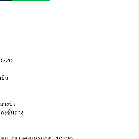
10220
ยธิน
บางบัว
ถงชั้นล่าง
บางเขน, กรุงเทพมหานคร , 10220