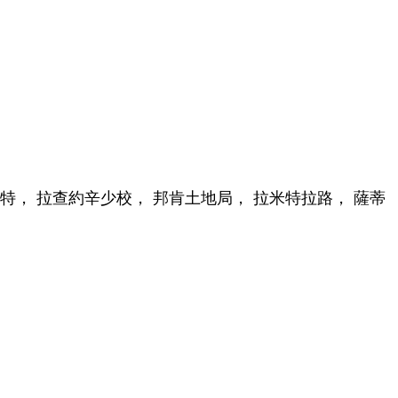
因特， 拉查約辛少校， 邦肯土地局， 拉米特拉路， 薩蒂