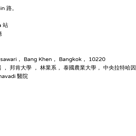
in 路。
a 站
廳
usawari， Bang Khen， Bangkok， 10220
場 ， 邦肯大學 ， 林業系， 泰國農業大學， 中央拉特哈
havadi 醫院