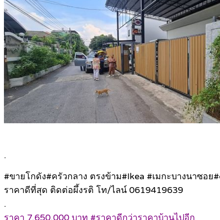
.
#ขายโกดัง#ครัวกลาง ตรงข้าม#Ikea #เมกะบางนาซอย#de
ราคาดีที่สุด ติดต่อผึ้งรติ โท/ไลน์ 0619419639
.
ราคา 7,650,000 บาท #ราคาดีกว่าราคาบ้านไปอีก