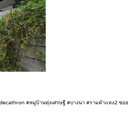
cathron #หมู่บ้านทุ่งเศรษฐี #บางนา #รามคำแหง2 ซอย3