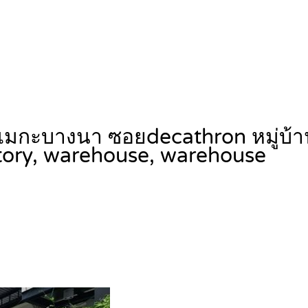
มกะบางนา ซอยdecathron หมู่บ้านทุ
tory, warehouse, warehouse