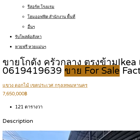
รีสอร์ท โรงแรม
โฮมออฟฟิต สำนักงาน พื้นที่
อื่นๆ
รับโพสต์อสังหา
หวยฟรี หวยแม่นๆ
ขายโกดัง ครัวกลาง ตรงข้ามIkea เ
0619419639
ขาย For Sale
Fac
แขวง ดอกไม้ เขตประเวศ กรุงเทพมหานคร
7,650,000฿
121
ตารางวา
Description