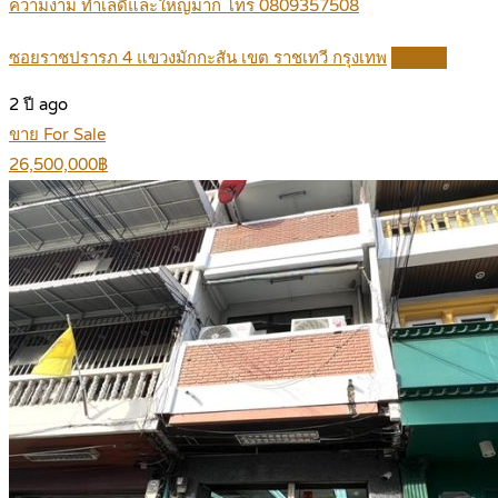
ความงาม ทำเลดีและใหญ่มาก โทร 0809357508
ซอยราชปรารภ 4 แขวงมักกะสัน เขต ราชเทวี กรุงเทพ
Details
2 ปี ago
ขาย For Sale
26,500,000฿