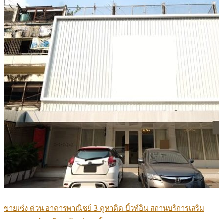
ขายเซ้ง ด่วน อาคารพาณิชย์ 3 คูหาติด บิ้วท์อิน สถานบริการเสริม