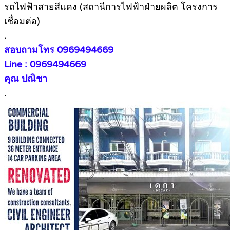
รถไฟฟ้าสายสีแดง (สถานีการไฟฟ้าฝ่ายผลิต โครงการ
เชื่อมต่อ)
.
สอบถามโทร 0969494669
Line : 0969494669
คุณ ปณิชา
.