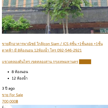
ขายตึกอาคารพาณิชย์ ใกล้Icon Siam / ICS 4ชั้น +1ชั้นลอย +1ชั้น
ดาดฟ้า มี 8ห้องนอน 12ห้องน้ำ โทร 092-546-2921
แขวงคลองต้นไทร เขตคลองสาน กรุงเทพมหานคร
Details
8
ห้องนอน
12
ห้องน้ำ
3 ปี ago
ขาย For Sale
700,000฿