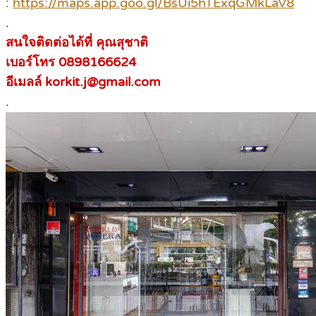
:
https://maps.app.goo.gl/BsUi5hTExqGMkLaV8
.
สนใจติดต่อได้ที่ คุณสุชาติ
เบอร์โทร 0898166624
อีเมลล์ korkit.j@gmail.com
.