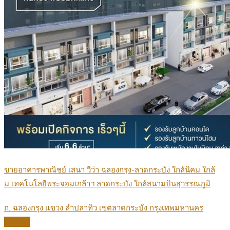
ขายอาคารพาณิชย์ เสนา วีว่า ฉลองกรุง-ลาดกระบัง ใกล้นิคม ใกล้
ม.เทคโนโลยีพระจอมเกล้าฯ ลาดกระบัง ใกล้สนามบินสุวรรณภูมิ
ถ. ฉลองกรุง แขวง ลำปลาทิว เขตลาดกระบัง กรุงเทพมหานคร
Details