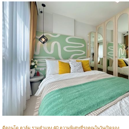
ดีคอนโด คาล์ม รามคำแหง 40 ความพิเศษที่รอคุณในวันเปิดจอง