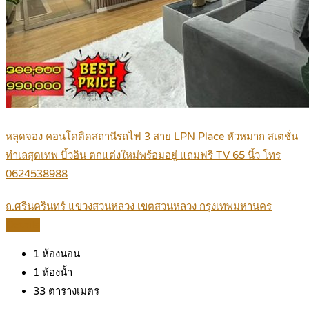
หลุดจอง คอนโดติดสถานีรถไฟ 3 สาย LPN Place หัวหมาก สเตชั่น
ทำเลสุดเทพ บิ้วอิน ตกแต่งใหม่พร้อมอยู่ แถมฟรี TV 65 นิ้ว โทร
0624538988
ถ.ศรีนครินทร์ แขวงสวนหลวง เขตสวนหลวง กรุงเทพมหานคร
Details
1
ห้องนอน
1
ห้องน้ำ
33
ตารางเมตร