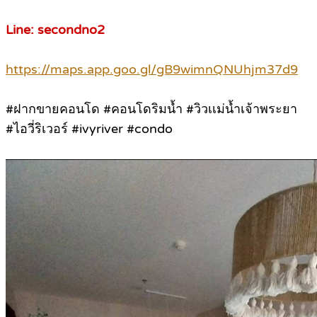
Line: secondno2
https://maps.app.goo.gl/gB9wimnQNUhjm37d9
#ฝากขายคอนโด #คอนโดริมน้ำ #วิวเเม่น้ำเจ้าพระยา
#ไอวี่ริเวอร์ #ivyriver #condo