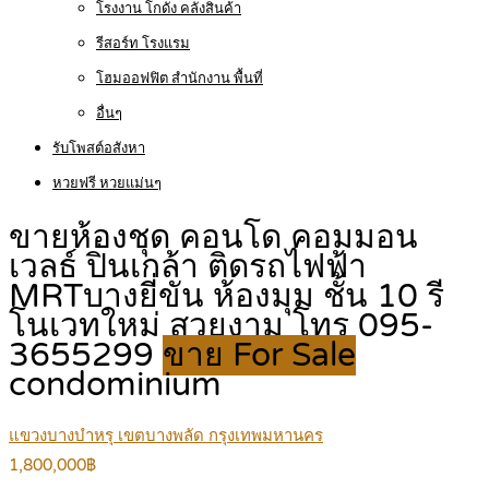
โรงงาน โกดัง คลังสินค้า
รีสอร์ท โรงแรม
โฮมออฟฟิต สำนักงาน พื้นที่
อื่นๆ
รับโพสต์อสังหา
หวยฟรี หวยแม่นๆ
ขายห้องชุด คอนโด คอมมอน
เวลธ์ ปิ่นเกล้า ติดรถไฟฟ้า
MRTบางยี่ขัน ห้องมุม ชั้น 10 รี
โนเวทใหม่ สวยงาม โทร 095-
3655299
ขาย For Sale
condominium
แขวงบางบำหรุ เขตบางพลัด กรุงเทพมหานคร
1,800,000฿