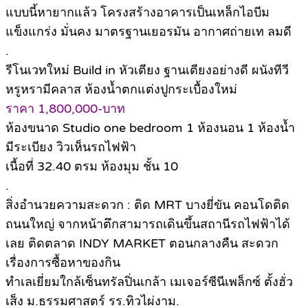
แบบนี้หายากแล้ว โครงสร้างอาคารเป็นเหล็กไอบีม
แข็งแกร่ง มั่นคง มาตรฐานเยอรมัน อากาศถ่ายเท ลมดี
.
รีโนเวทใหม่ Build in หัวเตียง ฐานเตียงอย่างดี ผนังทีวี
หรูหรามีคลาส ห้องน้ำตกแต่งปูกระเบื้องใหม่
ราคา 1,800,000-บาท
ห้องขนาด Studio one bedroom 1 ห้องนอน 1 ห้องน้ำ
มีระเบียง วิวเห็นรถไฟฟ้า
เนื้อที่ 32.40 ตรม ห้องมุม ชั้น 10
.
สิ่งอำนวยความสะดวก : ติด MRT บางยี่ขัน คอนโดติด
ถนนใหญ่ จากหน้าตึกสามารถเดินขึ้นสถานีรถไฟฟ้าได้
เลย ติดตลาด INDY MARKET ตอนกลางคืน สะดวก
เรื่องการซื้อหาของกิน
ทำเลเยี่ยมใกล้เซ็นทรัลปิ่นเกล้า เมเจอร์ซีนีเพล็กซ์ ตั้งฮั่ว
เส็ง ม.ธรรมศาสตร์ รร.ทิวไผ่งาม.