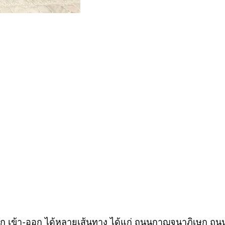
ก เข้า-ออก ได้หลายเส้นทาง ได้แก่ ถนนกาญจนาภิเษก ถน