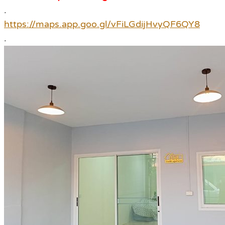
.
https://maps.app.goo.gl/vFiLGdijHvyQF6QY8
.