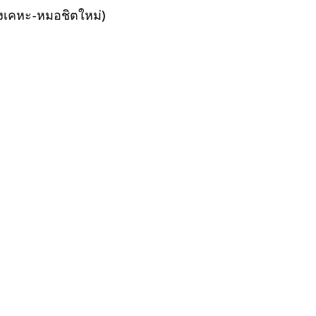
องเคหะ-หมอชิตใหม่)