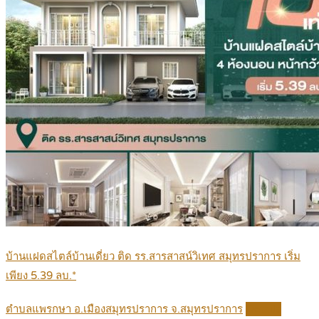
บ้านแฝดสไตล์บ้านเดี่ยว ติด รร.สารสาสน์วิเทศ สมุทรปราการ เริ่ม
เพียง 5.39 ลบ.*
ตำบลแพรกษา อ.เมืองสมุทรปราการ จ.สมุทรปราการ
Details