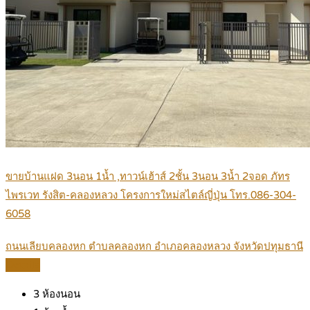
ขายบ้านแฝด 3นอน 1น้ำ ,ทาวน์เฮ้าส์ 2ชั้น 3นอน 3น้ำ 2จอด ภัทร
ไพรเวท รังสิต-คลองหลวง โครงการใหม่สไตล์ญี่ปุ่น โทร.086-304-
6058
ถนนเลียบคลองหก ตำบลคลองหก อำเภอคลองหลวง จังหวัดปทุมธานี
Details
3
ห้องนอน