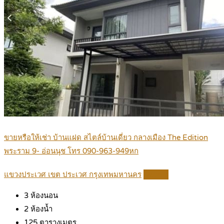
ขายหรือให้เช่า บ้านแฝด สไตล์บ้านเดี่ยว กลางเมือง The Edition
พระราม 9- อ่อนนุช โทร 090-963-949หก
แขวงประเวศ เขต ประเวศ กรุงเทพมหานคร
Details
3
ห้องนอน
2
ห้องน้ำ
125
ตารางเมตร