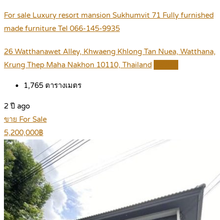
For sale Luxury resort mansion Sukhumvit 71 Fully furnished
made furniture Tel 066-145-9935
26 Watthanawet Alley, Khwaeng Khlong Tan Nuea, Watthana,
Krung Thep Maha Nakhon 10110, Thailand
Details
1,765
ตารางเมตร
2 ปี ago
ขาย For Sale
5,200,000฿