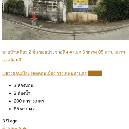
ขายบ้านเดี่ยว 2 ชั้น ซอยประชาอุทิศ 4 แยก 6 ขนาด 85 ตรว. สภาพ
แวดล้อมดี
แขวงดอนเมือง เขตดอนเมือง กรุงเทพมหานคร
Details
3
ห้องนอน
2
ห้องน้ำ
200
ตารางเมตร
85
ตารางวา
3 ปี ago
ขาย For Sale