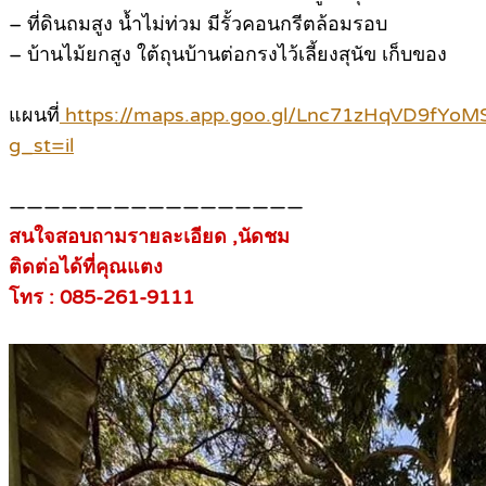
– ที่ดินถมสูง น้ำไม่ท่วม มีรั้วคอนกรีตล้อมรอบ
– บ้านไม้ยกสูง ใต้ถุนบ้านต่อกรงไว้เลี้ยงสุนัข เก็บของ
แผนที่
https://maps.app.goo.gl/Lnc71zHqVD9fYoM
g_st=il
—————————————————
สนใจสอบถามรายละเอียด ,นัดชม
ติดต่อได้ที่คุณแตง
โทร : 085-261-9111