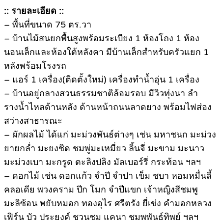
:: รายละเอียด ::
– พื้นที่ขนาด 75 ตร.วา
– บ้านไม้สนยกพื้นสูงพร้อมระเบียง 1 ห้องโถง 1 ห้อง
นอนเล็กและห้องใต้หลังคา มีบ้านเล็กสำหรับครัวแยก 1
หลังพร้อมโรงรถ
– แอร์ 1 เครื่อง(ติดตั้งใหม่) เครื่องทำน้ำอุ่น 1 เครื่อง
– บ้านอยู่กลางสวนธรรมชาติล้อมรอบ มีวิวทุ่งนา ลำ
รางน้ำไหลด้านหลัง ด้านหน้าถนนลาดยาง พร้อมไฟส่อง
สว่างสาธารณะ
– ผักผลไม้ ได้แก่ มะม่วงพันธ์ต่างๆ เช่น มหาชนก มะม่วง
ยายกล่ำ มะยงชิด ชมพู่มะเหมี่ยว ลิ้นจี่ มะขาม มะนาว
มะม่วงเบา มะกรูด ตะลิงปลิง มัลเบอร์รี่ กระท้อน ฯลฯ
– ดอกไม้ เช่น ดอกแก้ว จำปี จำปา เข็ม ชบา หอมหมื่นลี้
คลอเดีย พวงคราม ปีก โมก จำปีแขก เจ้าหญิงสีชมพู
มะลิซ้อน พยับหมอก ทองอุไร ศรีตรัง ยี่เข่ง คำมอกหลวง
เฟิร์น บัว ประยงค์ ชวนชม แคนา ชมพูพันธุ์ทิพย์ ฯลฯ