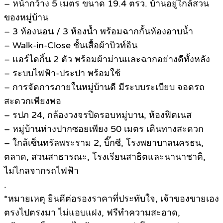
– หน้ากว้าง 5 เมตร ขนาด 19.4 ตรว. บ้านอยู่ใกล้สวน
ของหมู่บ้าน
– 3 ห้องนอน / 3 ห้องน้ำ พร้อมฉากกั้นห้องอาบน้ำ
– Walk-in-Close ชั้นเสื้อผ้าบิวท์อิน
– แอร์ไดกิ้น 2 ตัว พร้อมผ้าม่านและฉากอย่างดีทั้งหลัง
– ระบบไฟฟ้า-ประปา พร้อมใช้
– การจัดการภายในหมู่บ้านดี มีระบบระเบียบ จอดรถ
สะดวกเพียงพอ
– รปภ 24, กล้องวงจรปิดรอบหมู่บาน, ห้องฟิตเนส
– หมู่บ้านห่างปากซอยเพียง 50 เมตร เดินทางสะดวก
– ใกล้เซ็นทรัลพระราม 2, บิ๊กซี, โรงพยาบาลนครธน,
ตลาด, สวนสาธารณะ, โรงเรียนสาธิตและนานาชาติ,
ไม่ไกลจากรถไฟฟ้า
.
*หมายเหตุ ยินดีต่อรองราคาที่ประทับใจ, เจ้าของขายเอง
ตรงไปตรงมา ไม่แอบแฝง, ฟรีทำความสะอาด,