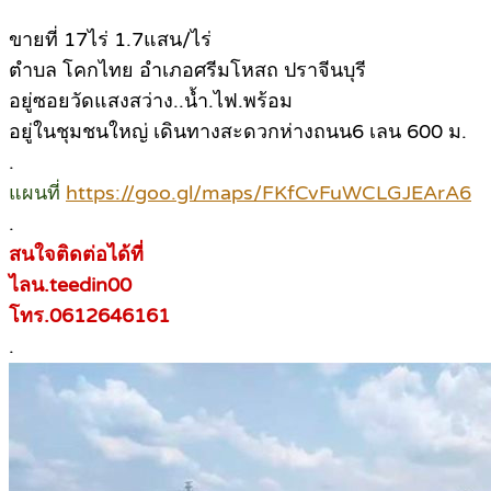
ขายที่ 17ไร่ 1.7แสน/ไร่
ตำบล โคกไทย อำเภอศรีมโหสถ ปราจีนบุรี
อยู่ซอยวัดแสงสว่าง..น้ำ.ไฟ.พร้อม
อยู่ในชุมชนใหญ่ เดินทางสะดวกห่างถนน6 เลน 600 ม.
.
แผนที่
https://goo.gl/maps/FKfCvFuWCLGJEArA6
.
สนใจติดต่อได้ที่
ไลน.teedin00
โทร.0612646161
.