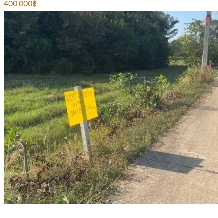
400,000฿