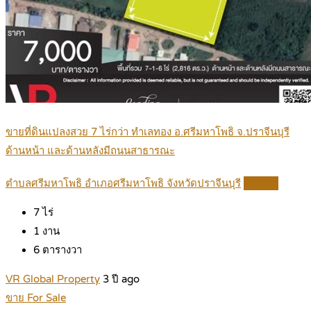
ขายที่ดินแปลงสวย 7 ไร่กว่า ทำเลทอง อ.ศรีมหาโพธิ จ.ปราจีนบุรี
ด้านหน้า และด้านหลังมีถนนสาธารณะ
ตำบลศรีมหาโพธิ อำเภอศรีมหาโพธิ จังหวัดปราจีนบุรี
Details
7
ไร่
1
งาน
6
ตารางวา
VR Global Property
3 ปี ago
ขาย For Sale