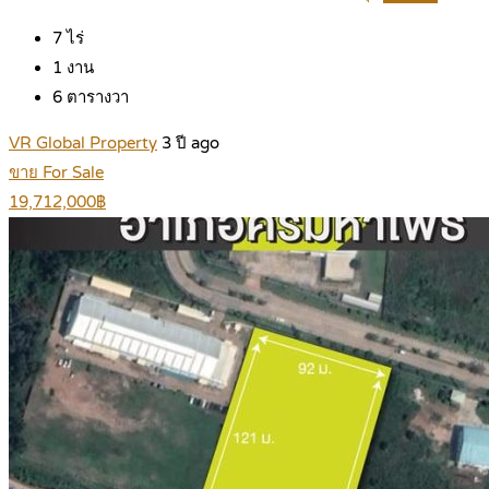
7
ไร่
1
งาน
6
ตารางวา
VR Global Property
3 ปี ago
ขาย For Sale
19,712,000฿