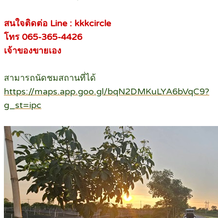
สนใจติดต่อ Line : kkkcircle
โทร 065-365-4426
เจ้าของขายเอง
สามารถนัดชมสถานที่ได้
https://maps.app.goo.gl/bqN2DMKuLYA6bVqC9?
g_st=ipc