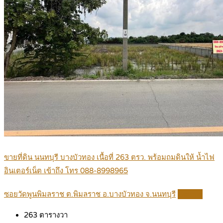
ขายที่ดิน นนทบุรี บางบัวทอง เนื้อที่ 263 ตรว. พร้อมถมดินให้ น้ำไฟ
อินเตอร์เน็ต เข้าถึง โทร 088-8998965
ซอยวัดพูนพิมลราช ต.พิมลราช อ.บางบัวทอง จ.นนทบุรี
Details
263
ตารางวา