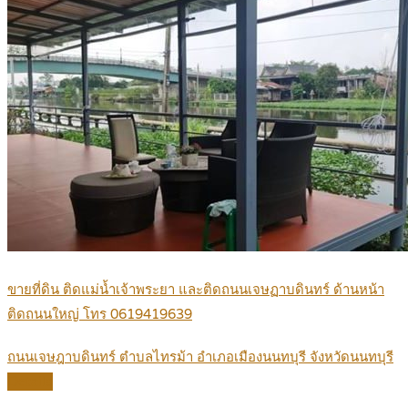
ขายที่ดิน ติดแม่น้ำเจ้าพระยา และติดถนนเจษฏาบดินทร์ ด้านหน้า
ติดถนนใหญ่ โทร 0619419639
ถนนเจษฎาบดินทร์ ตำบลไทรม้า อำเภอเมืองนนทบุรี จังหวัดนนทบุรี
Details