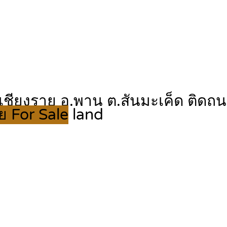
 จ.เชียงราย อ.พาน ต.สันมะเค็ด ติ
ย For Sale
land