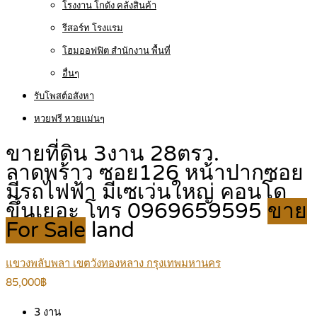
โรงงาน โกดัง คลังสินค้า
รีสอร์ท โรงแรม
โฮมออฟฟิต สำนักงาน พื้นที่
อื่นๆ
รับโพสต์อสังหา
หวยฟรี หวยแม่นๆ
ขายที่ดิน 3งาน 28ตรว.
ลาดพร้าว ซอย126 หน้าปากซอย
มีรถไฟฟ้า มีเซเว่นใหญ่ คอนโด
ขึ้นเยอะ โทร 0969659595
ขาย
For Sale
land
แขวงพลับพลา เขตวังทองหลาง กรุงเทพมหานคร
85,000฿
3
งาน