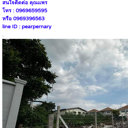
สนใจติดต่อ คุณแพร
โทร : 0969659595
หรือ 0969396563
line ID : pearpernary
.