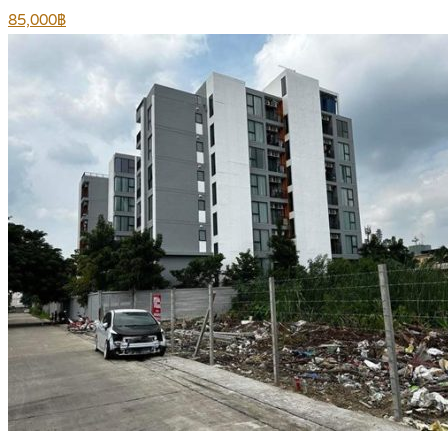
85,000฿