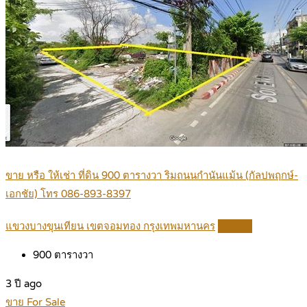
ขาย หรือ ให้เช่า ที่ดิน 900 ตารางวา ริมถนนกำนันแม้น (กัลปพฤกษ์-
เอกชัย) โทร 086-893-8397
แขวงบางขุนเทียน เขตจอมทอง กรุงเทพมหานคร
Details
900
ตารางวา
3 ปี ago
ขาย For Sale