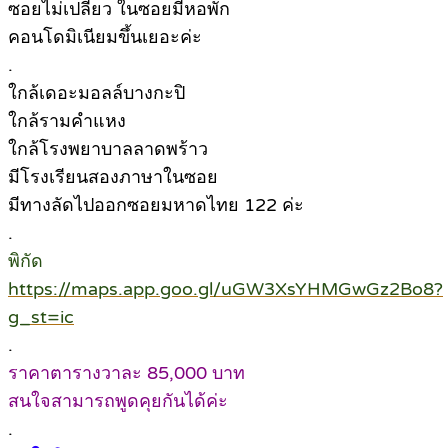
ซอยไม่เปลี่ยว ในซอยมีหอพัก
คอนโดมิเนียมขึ้นเยอะค่ะ
.
ใกล้เดอะมอลล์บางกะปิ
ใกล้รามคำแหง
ใกล้โรงพยาบาลลาดพร้าว
มีโรงเรียนสองภาษาในซอย
มีทางลัดไปออกซอยมหาดไทย 122 ค่ะ
.
พิกัด
https://maps.app.goo.gl/uGW3XsYHMGwGz2Bo8?
g_st=ic
.
ราคาตารางวาละ 85,000 บาท
สนใจสามารถพูดคุยกันได้ค่ะ
.