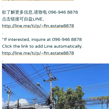
.
欲了解更多信息,请致电 096-946 8878
点击链接可自益LINE。
http://line.me/ti/p/~fin.estate8878
.
*If interested, inquire at 096-946 8878
Click the link to add Line automatically.
http://line.me/ti/p/~fin.estate8878
.