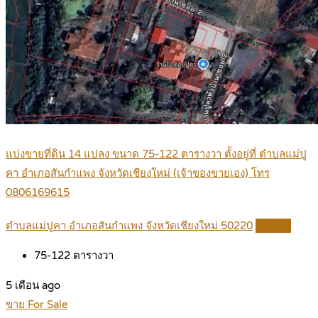
แบ่งขายที่ดิน 14 แปลง ขนาด 75-122 ตารางวา ตั้งอยู่ที่ ตำบลแม่ปู
คา อำเภอสันกำแพง จังหวัดเชียงใหม่ (เจ้าของขายเอง) โทร
0806169615
ตำบลแม่ปูคา อำเภอสันกำแพง จังหวัดเชียงใหม่ 50220
Details
75-122
ตารางวา
5 เดือน ago
ขาย For Sale