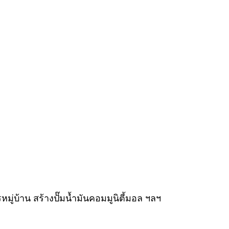
่บ้าน สร้างปั๊มน้ำมันคอมมูนิตี้มอล ฯลฯ