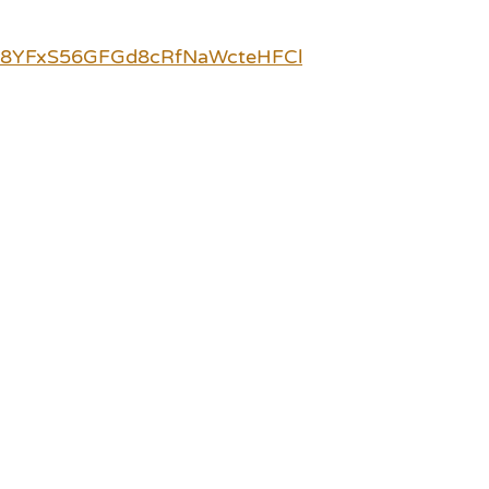
e68YFxS56GFGd8cRfNaWcteHFCl