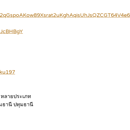
bid02qGspoAKow89Xsrat2uKghAqisUhJsQZCGT64V4
UJcBHBgY
mku197
กิจหลายประเภท
ุมธานี ปทุมธานี