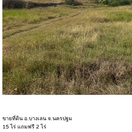
ขายที่ดิน อ.บางเลน จ.นครปฐม
15 ไร่ แถมฟรี 2 ไร่