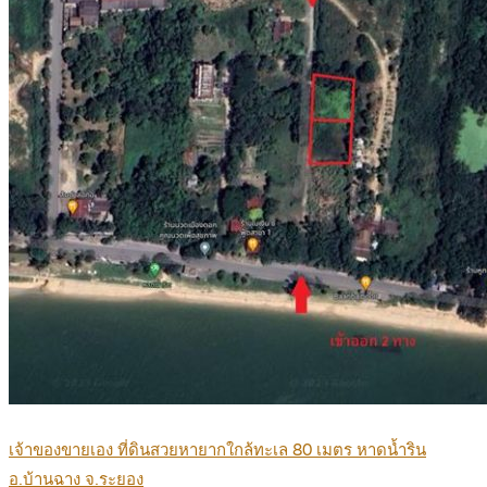
เจ้าของขายเอง ที่ดินสวยหายากใกล้ทะเล 80 เมตร หาดน้ำริน
อ.บ้านฉาง จ.ระยอง