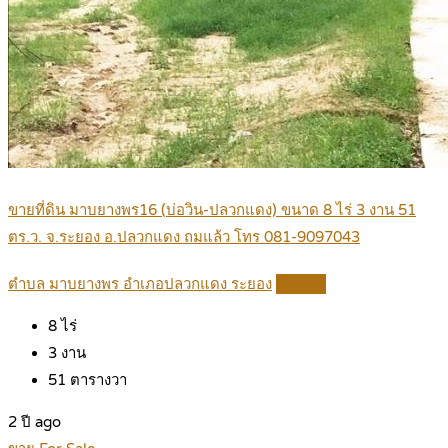
ขายที่ดิน มาบยางพร16 (บ่อวิน-ปลวกแดง) ขนาด 8 ไร่ 3 งาน 51
ตร.ว. จ.ระยอง อ.ปลวกแดง ถมแล้ว โทร 081-9097043
ตำบล มาบยางพร อำเภอปลวกแดง ระยอง
Details
8
ไร่
3
งาน
51
ตารางวา
2 ปี ago