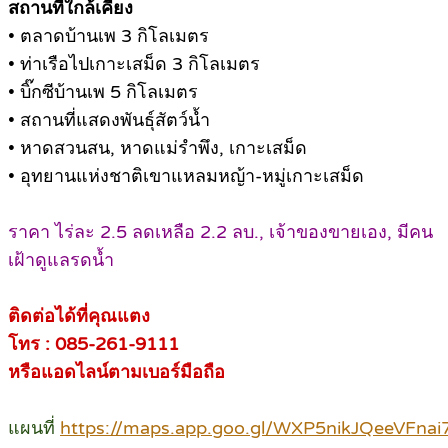
สถานที่ใกล้เคียง
• ตลาดบ้านเพ 3 กิโลเมตร
• ท่าเรือไปเกาะเสม็ด 3 กิโลเมตร
• บิ๊กซีบ้านเพ 5 กิโลเมตร
• สถานที่แสดงพันธุ์สัตว์น้ำ
• หาดสวนสน, หาดแม่รำพึง, เกาะเสม็ด
• อุทยานแห่งชาติเขาแหลมหญ้า-หมู่เกาะเสม็ด
ราคา ไร่ละ 2.5 ลดเหลือ 2.2 ลบ., เจ้าของขายเอง, มีคน
เฝ้าดูแลรดน้ำ
ติดต่อได้ที่คุณแตง
โทร : 085-261-9111
หรือแอดไลน์ตามเบอร์มือถือ
แผนที่
https://maps.app.goo.gl/WXP5nikJQeeVFnai