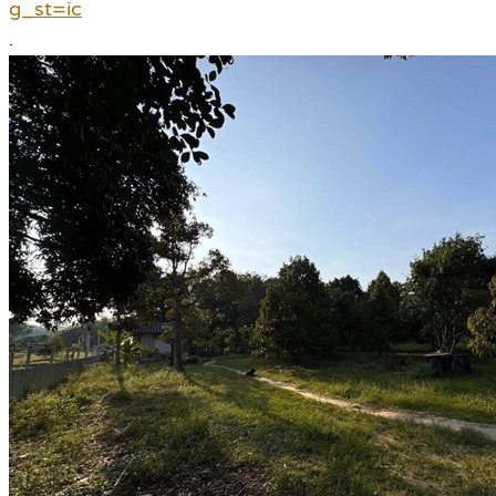
g_st=ic
.