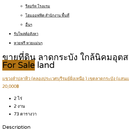
รีสอร์ท โรงแรม
โฮมออฟฟิต สำนักงาน พื้นที่
อื่นๆ
รับโพสต์อสังหา
หวยฟรี หวยแม่นๆ
ขายที่ดิน ลาดกระบัง ใกล้นิคมอุ
For Sale
land
แขวงลำปลาทิว (คลองประเวศบุรีรมย์ฝั่งเหนือ ) เขตลาดกระบัง (แสน
20,000฿
2
ไร่
2
งาน
73
ตารางวา
Description