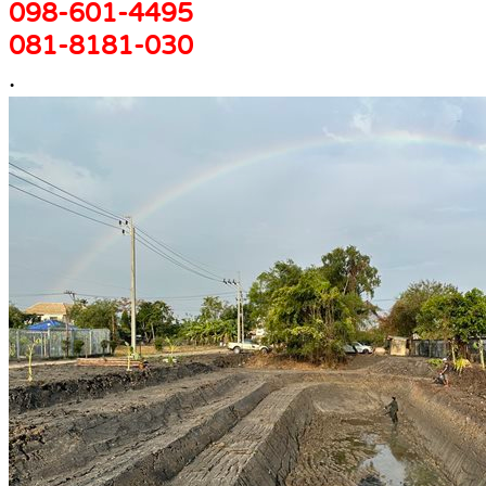
098-601-4495
081-8181-030
.