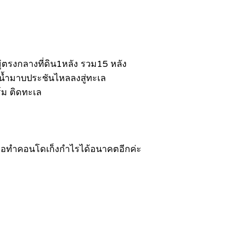
ู่ตรงกลางที่ดิน1หลัง รวม15 หลัง
บน้ำมาบประชันไหลลงสู่ทะเล
์ม ติดทะเล
รเพื่อทำคอนโดเก็งกำไรได้อนาคตอีกค่ะ