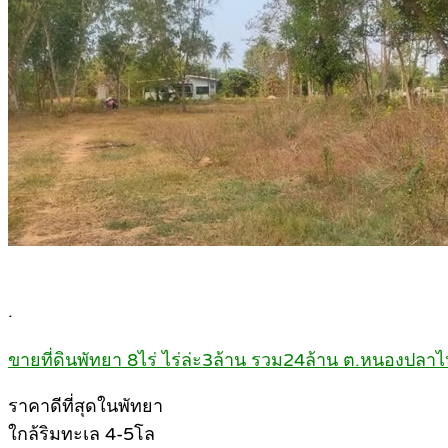
.
ขายที่ดินพัทยา 8ไร่ ไร่ล่ะ3ล้าน รวม24ล้าน ต.หนองปลาไ
ราคาดีที่สุดในพัทยา
ใกล้ริมทะเล 4-5โล