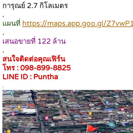
การุณย์ 2.7 กิโลเมตร
.
แผนที่
https://maps.app.goo.gl/Z7vw
.
เสนอขายที่ 122 ล้าน
.
สนใจติดต่อคุณเฟิร์น
โทร : 098-899-8825
LINE ID : Puntha
.