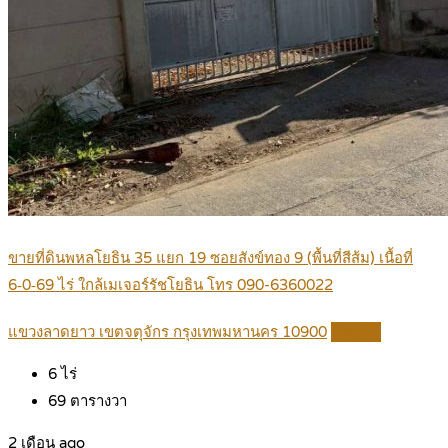
ขายที่ดินพหลโยธิน 35 แยก 19 ซอยสังข์ทอง 9 (พื้นที่สีส้ม) เนื้อที่
6‑0‑69 ไร่ ใกล้เมเจอร์รัชโยธิน โทร 090-6360022
แขวงลาดยาว เขตจตุจักร กรุงเทพมหานคร 10900
Details
6
ไร่
69
ตารางวา
2 เดือน ago