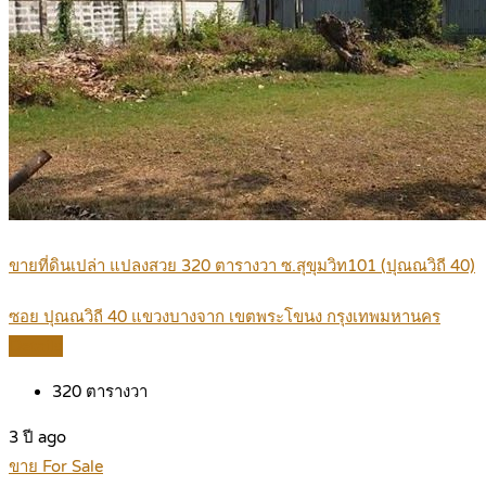
ขายที่ดินเปล่า แปลงสวย 320 ตารางวา ซ.สุขุมวิท101 (ปุณณวิถี 40)
ซอย ปุณณวิถี 40 แขวงบางจาก เขตพระโขนง กรุงเทพมหานคร
Details
320
ตารางวา
3 ปี ago
ขาย For Sale