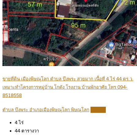
ขายที่ดิน เมืองพิษณุโลก ตำบล บึงพระ สวยมาก เนื้อที่ 4 ไร่ 44 ตร.ว.
เหมาะทำโครงการหมู่บ้าน โกดัง โรงงาน บ้านพักอาศัย โทร 094-
8518558
ตำบล บึงพระ อำเภอเมืองพิษณุโลก พิษณุโลก
Details
4
ไร่
44
ตารางวา