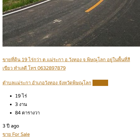
ขายที่ดิน 19 ไร่กว่า ต.แม่ระกา อ.วังทอง จ.พิษณุโลก อยู่ในพื้นที่สี
เขียว ทำเลดี โทร 0632897879
ตำบลแม่ระกา อำเภอวังทอง จังหวัดพิษณุโลก
Details
19
ไร่
3
งาน
84
ตารางวา
3 ปี ago
ขาย For Sale