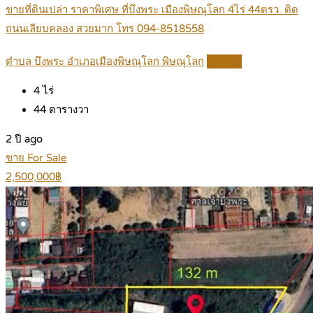
ขายที่ดินเปล่า ราคาพิเศษ ที่บึงพระ เมืองพิษณุโลก 4ไร่ 44ตรว. ติด
ถนนเลียบคลอง สวยมาก โทร 094-8518558
ตำบล บึงพระ อำเภอเมืองพิษณุโลก พิษณุโลก
Details
4
ไร่
44
ตารางวา
2 ปี ago
ขาย For Sale
2,500,000฿