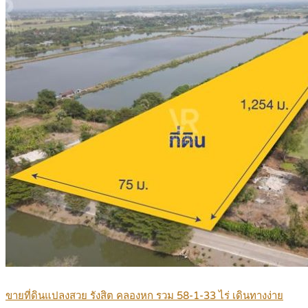
ขายที่ดินแปลงสวย รังสิต คลองหก รวม 58-1-33 ไร่ เดินทางง่าย