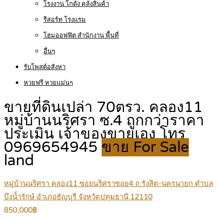
โรงงาน โกดัง คลังสินค้า
รีสอร์ท โรงแรม
โฮมออฟฟิต สำนักงาน พื้นที่
อื่นๆ
รับโพสต์อสังหา
หวยฟรี หวยแม่นๆ
ขายที่ดินเปล่า 70ตรว. คลอง11
หมู่บ้านนริศรา ซ.4 ถูกกว่าราคา
ประเมิน เจ้าของขายเอง โทร
0969654945
ขาย For Sale
land
หมู่บ้านนริศรา คลอง11 ซอยนริศราซอย4 ถ.รังสิต-นครนายก ตำบล
บึงน้ำรักษ์ อำเภอธัญบุรี จังหวัดปทุมธานี 12110
850,000฿