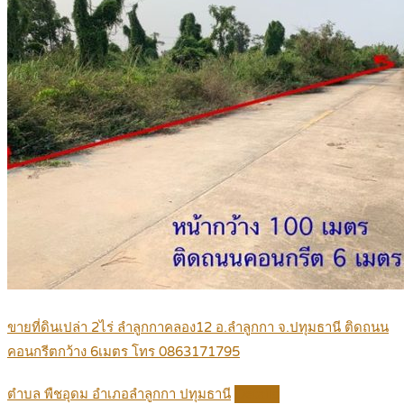
ขายที่ดินเปล่า 2ไร่ ลำลูกกาคลอง12 อ.ลำลูกกา จ.ปทุมธานี ติดถนน
คอนกรีตกว้าง 6เมตร โทร 0863171795
ตำบล พืชอุดม อำเภอลำลูกกา ปทุมธานี
Details