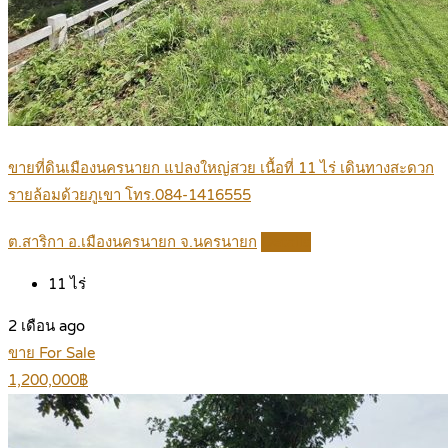
ขายที่ดินเมืองนครนายก แปลงใหญ่สวย เนื้อที่ 11 ไร่ เดินทางสะดวก
รายล้อมด้วยภูเขา โทร.084-1416555
ต.สาริกา อ.เมืองนครนายก จ.นครนายก
Details
11
ไร่
2 เดือน ago
ขาย For Sale
1,200,000฿