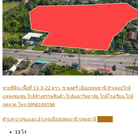
ขายที่ดิน เนื้อที่ 13-3-22 ตรว. ซ.พูลศรี เมืองปทุมธานี ทำเลอยู่ใกล้
แหล่งชุมชน ใกล้ห้างสรรพสินค้า ใกล้มหาวิทยาลัย ใกล้โรงเรียน ใกล้
กตลาด โทร.0956169196
ตำบล บางขะแยง อำเภอเมืองปทุมธานี ปทุมธานี
Details
13
ไร่