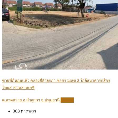
ขายที่ดินถมแล้ว คลองสี่ลำลูกกา ซอยร่วมสุข 2 ใกล้ธนาคารกสิกร
ไทยสาขาตลาดเอซี
ต.ลาดสวาย อ.ลำลูกกา จ.ปทุมธานี
Details
363
ตารางวา