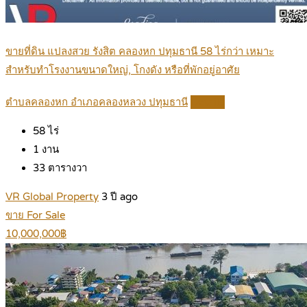
ขายที่ดิน แปลงสวย รังสิต คลองหก ปทุมธานี 58 ไร่กว่า เหมาะ
สำหรับทำโรงงานขนาดใหญ่, โกงดัง หรือที่พักอยู่อาศัย
ตำบลคลองหก อำเภอคลองหลวง ปทุมธานี
Details
58
ไร่
1
งาน
33
ตารางวา
VR Global Property
3 ปี ago
ขาย For Sale
10,000,000฿